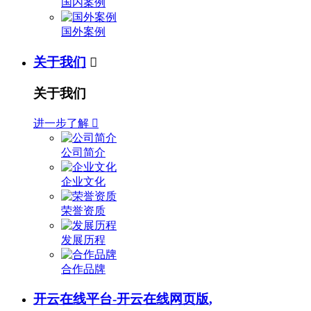
国内案例
国外案例
关于我们

关于我们
进一步了解

公司简介
企业文化
荣誉资质
发展历程
合作品牌
开云在线平台-开云在线网页版,