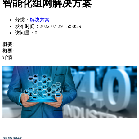
智能化组网解决方案
分类：
解决方案
发布时间：
2022-07-29 15:50:29
访问量：
0
概要:
概要:
详情