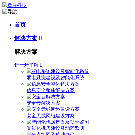
首页
解决方案

解决方案
进一步了解

弱电系统建设及智能化系统
信息安全整体解决方案
安全云解决方案
安全无线网络建设方案
智能化机房建设及动环监测