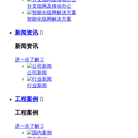
分支组网及移动办公
智能化组网解决方案
新闻资讯

新闻资讯
进一步了解

公司新闻
行业新闻
工程案例

工程案例
进一步了解
