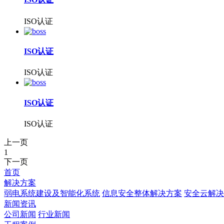
ISO认证
ISO认证
ISO认证
ISO认证
ISO认证
上一页
1
下一页
首页
解决方案
弱电系统建设及智能化系统
信息安全整体解决方案
安全云解决
新闻资讯
公司新闻
行业新闻