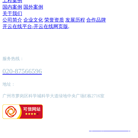
工程案例
国内案例
国外案例
关于我们
公司简介
企业文化
荣誉资质
发展历程
合作品牌
开云在线平台-开云在线网页版,
开云在线平台-开云在线网页版,
服务热线：
020-87566596
地址：
广州市萝岗区科学城科学大道绿地中央广场E栋2716室
版权所有：开云在线平台-开云在线网页版,
粤ICP备2022062526号