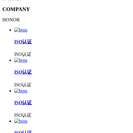
COMPANY
HONOR
ISO认证
ISO认证
ISO认证
ISO认证
ISO认证
ISO认证
ISO认证