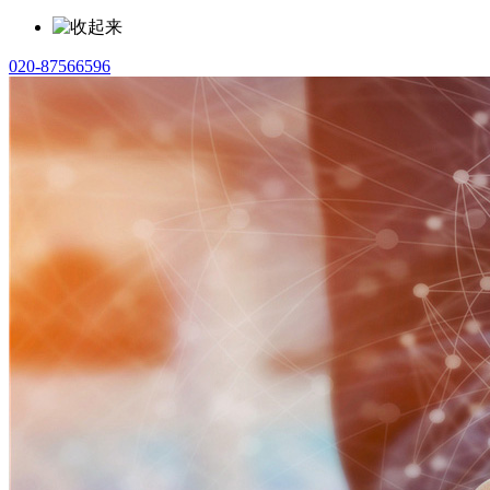
020-87566596