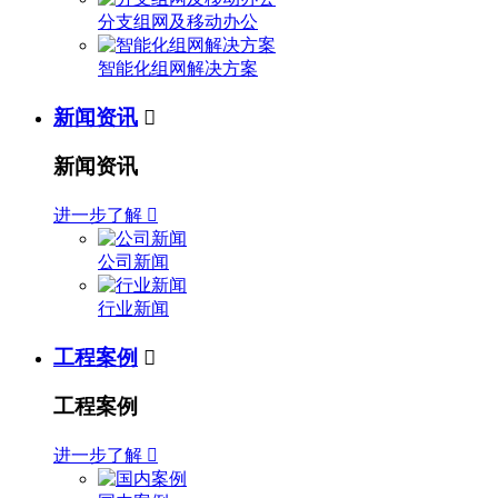
分支组网及移动办公
智能化组网解决方案
新闻资讯

新闻资讯
进一步了解

公司新闻
行业新闻
工程案例

工程案例
进一步了解
